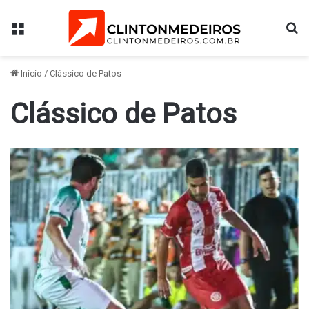
Menu
Pr
Início
/
Clássico de Patos
Clássico de Patos