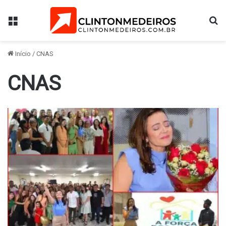
Menu
Pr
Início
/
CNAS
CNAS