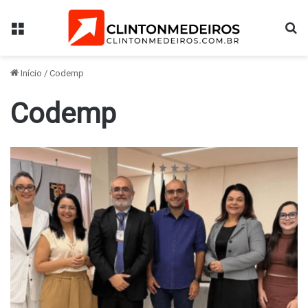
Menu
Pr
Início
/
Codemp
Codemp