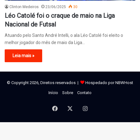
Clinton Medeiros
23/06/2025
30
Léo Catolé foi o craque de maio na Liga
Nacional de Futsal
Atuando pelo Santo André Intelli, o ala Léo Catolé foi eleito o
melhor jogador do mês de maio da Liga…
Leia mais »
© Copyright 2026, Direitos reservados |
Hospedado por NBWHost
Início
Sobre
Contato
Facebook
X
Instagram