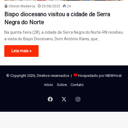
Clinton Medeiros
29/08/2025
24
Bispo diocesano visitou a cidade de Serra
Negra do Norte
Na quinta-feira (28), a cidade de Serra Negra do Norte-RN recebeu
a visita do Bispo Diocesano, Dom Antônio Ranis, que…
Leia mais »
© Copyright 2026, Direitos reservados |
Hospedado por NBWHost
Início
Sobre
Contato
Facebook
X
Instagram