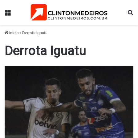
Menu
Pr
Início
/
Derrota Iguatu
Derrota Iguatu