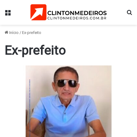
Menu
Pr
Início
/
Ex-prefeito
Ex-prefeito