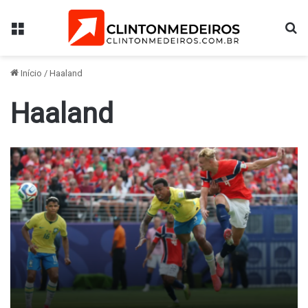
Menu
Pr
Início
/
Haaland
Haaland