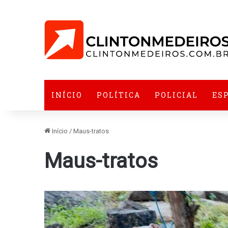
INÍCIO
POLÍTICA
POLICIAL
ES
Início
/
Maus-tratos
Maus-tratos