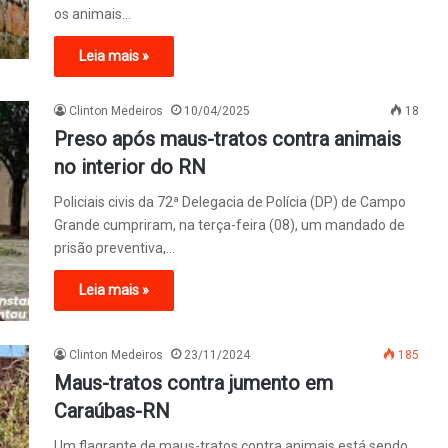
os animais…
Leia mais »
Clinton Medeiros
10/04/2025
18
Preso após maus-tratos contra animais
no interior do RN
Policiais civis da 72ª Delegacia de Polícia (DP) de Campo
Grande cumpriram, na terça-feira (08), um mandado de
prisão preventiva,…
Leia mais »
Clinton Medeiros
23/11/2024
185
Maus-tratos contra jumento em
Caraúbas-RN
Um flagrante de maus-tratos contra animais está sendo