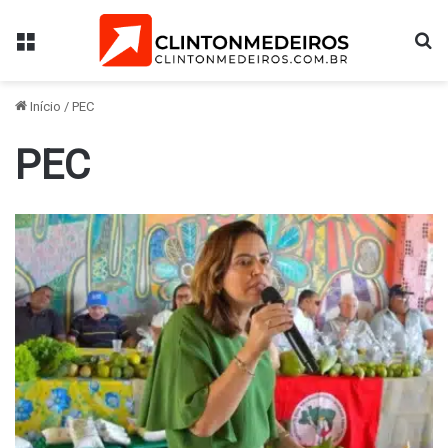
Menu
Pr
Início
/
PEC
PEC