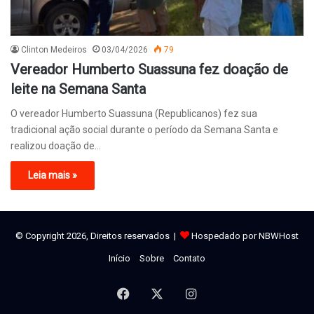
Clinton Medeiros
03/04/2026
79
Vereador Humberto Suassuna fez doação de
leite na Semana Santa
O vereador Humberto Suassuna (Republicanos) fez sua
tradicional ação social durante o período da Semana Santa e
realizou doação de…
Leia mais »
© Copyright 2026, Direitos reservados |
Hospedado por NBWHost
Início
Sobre
Contato
Facebook
X
Instagram