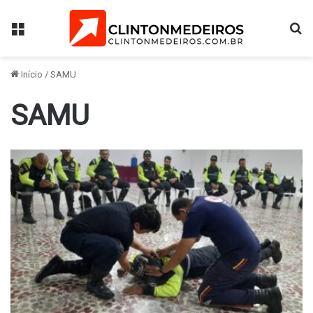
Menu
Pr
Início
/
SAMU
SAMU