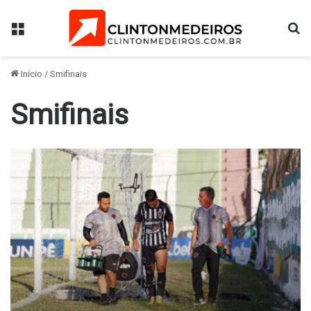
Menu
Pr
Início
/
Smifinais
Smifinais