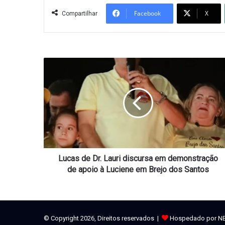
Facebook
X
Compartilhar
Lucas
de
Dr.
Lauri
discursa
em
demonstração
de
apoio
à
Lucas de Dr. Lauri discursa em demonstração
Luciene
de apoio à Luciene em Brejo dos Santos
em
Brejo
dos
Santos
© Copyright 2026, Direitos reservados |
Hospedado por N