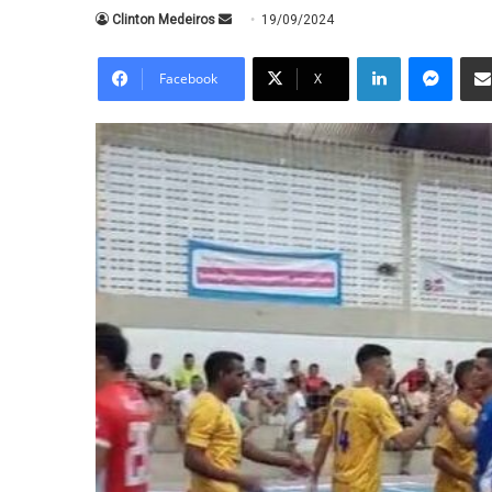
Mande
Clinton Medeiros
19/09/2024
um
Linkedin
Messe
e-
Facebook
X
mail