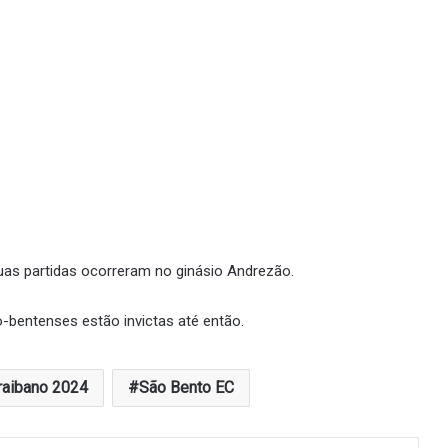
uas partidas ocorreram no ginásio Andrezão.
o-bentenses estão invictas até então.
raibano 2024
São Bento EC