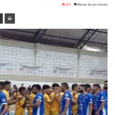
307
Menos de um minuto
nger
Compartilhar via e-mail
Imprimir