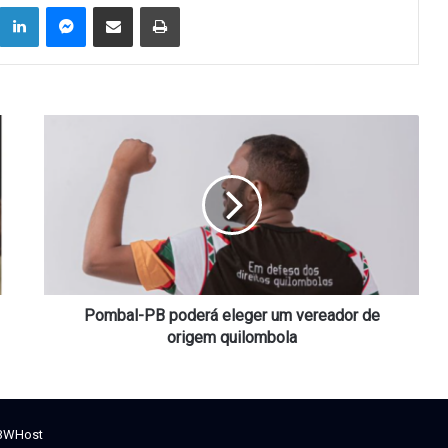
Linkedin
Messenger
Compartilhar via e-mail
Imprimir
Pombal-
PB
poderá
eleger
um
vereador
de
origem
quilombola
Pombal-PB poderá eleger um vereador de
origem quilombola
BWHost