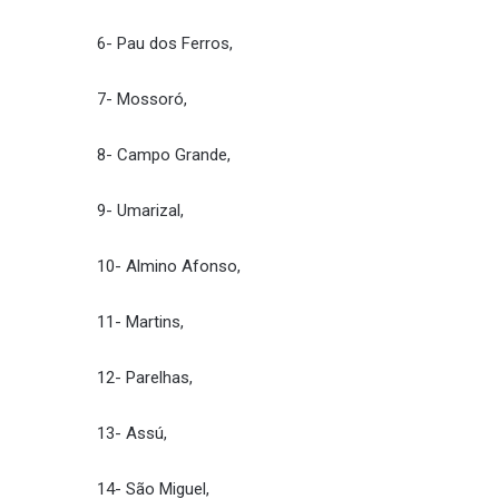
6- Pau dos Ferros,
7- Mossoró,
8- Campo Grande,
9- Umarizal,
10- Almino Afonso,
11- Martins,
12- Parelhas,
13- Assú,
14- São Miguel,