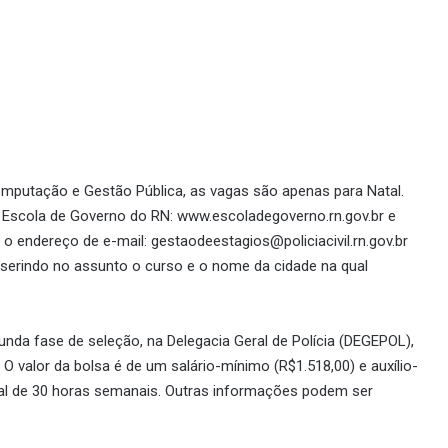
omputação e Gestão Pública, as vagas são apenas para Natal.
 da Escola de Governo do RN: www.escoladegoverno.rn.gov.br e
 o endereço de e-mail: gestaodeestagios@policiacivil.rn.gov.br
 inserindo no assunto o curso e o nome da cidade na qual
da fase de seleção, na Delegacia Geral de Polícia (DEGEPOL),
O valor da bolsa é de um salário-mínimo (R$1.518,00) e auxílio-
total de 30 horas semanais. Outras informações podem ser