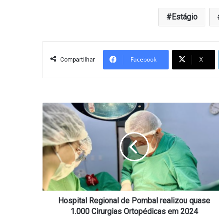
Estágio
Facebook
X
Compartilhar
Hospital
Regional
de
Pombal
realizou
quase
1.000
Cirurgias
Ortopédicas
em
Hospital Regional de Pombal realizou quase
2024
1.000 Cirurgias Ortopédicas em 2024