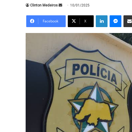
Mande
Clinton Medeiros
10/01/2025
um
Linkedin
Messe
e-
Facebook
X
mail