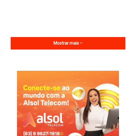
Mostrar mais
As cirurgias eletivas realizadas foram de hernioplasia
(procedimento cirúrgico recomendado para tratamento da
hérnia), histerectomia (remoção do útero) além de cirurgias
ortopédicas de correção de fratura de fêmur, de radio, de
maléolo, de supracondiliana (tratamento cirúrgico de fraturas
supracondilianas do úmero) e de transtocateriana