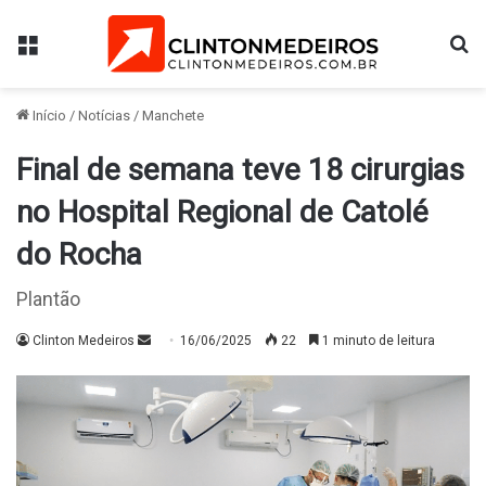
Menu
Pr
Início
/
Notícias
/
Manchete
Final de semana teve 18 cirurgias
no Hospital Regional de Catolé
do Rocha
Plantão
Mande
Clinton Medeiros
16/06/2025
22
1 minuto de leitura
um
e-
mail