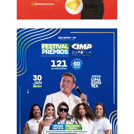
(procedimento cirúrgico para tratar fraturas do fêmur proximal
da região do quadril).
Na urgência e ambulatório médico, a maior causa de
atendimento no plantão do final de semana foi de pessoas
para administração de medicação própria, com 37 casos,
seguido de pacientes com queixas de dores, com 36 casos, e
de 17 registros de queixas de cefaleia. Mas o hospital atendeu
ainda, entre outras demandas, 14 vítimas de sinistros de
trânsito, sendo 11 com motos, dois com automóvel e uma
com bicicleta, além de uma vítima de acidente de trabalho.
Ainda durante o final de semana, a unidade realizou nove
avaliações ortopédicas, sete avaliações de exames, além de
quatro cirúrgicas.
Informações com Secom PB