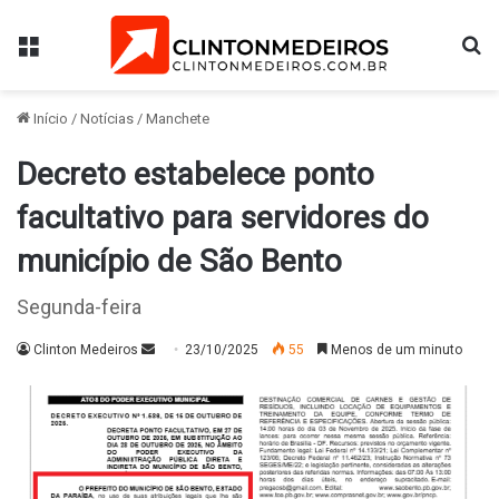
Menu
Pr
Início
/
Notícias
/
Manchete
Decreto estabelece ponto
facultativo para servidores do
município de São Bento
Segunda-feira
Mande
Clinton Medeiros
23/10/2025
55
Menos de um minuto
um
e-
mail