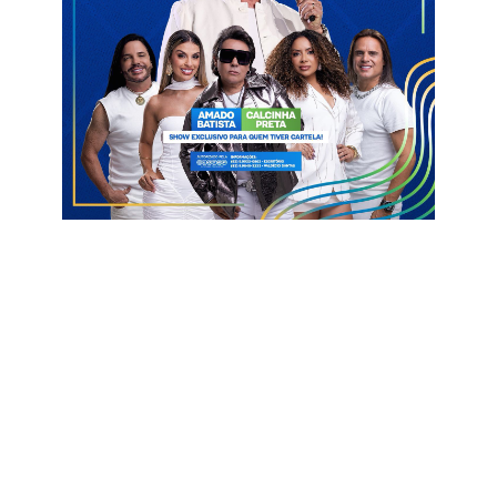
Este será válido para todas as repartições públicas da
Administração Direta e Indireta do Poder Executivo Municipal,
ficando a comemoração do Dia do Servidor excepcionalmente
transferida para o dia 27.
A medida não se aplica aos serviços essenciais, como os
prestados pelas unidades de saúde e segurança pública. O
atendimento emergencial à população será mantido, cabendo
aos responsáveis pelos respectivos setores garantir a
continuidade desses serviços.
Decreto
Dia do Servidor
São Bento