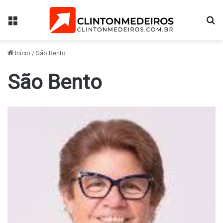
Menu
Pr
Início
/
São Bento
São Bento