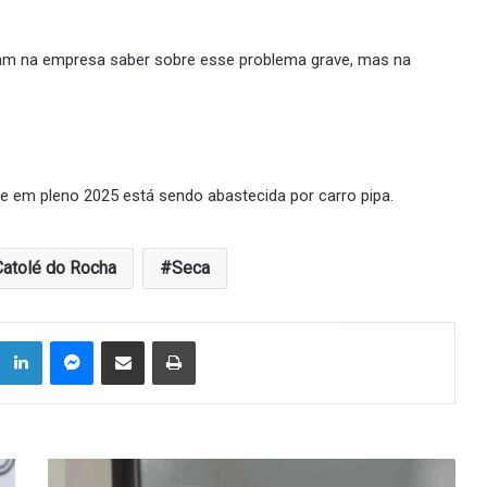
ram na empresa saber sobre esse problema grave, mas na
ue em pleno 2025 está sendo abastecida por carro pipa.
Catolé do Rocha
Seca
Linkedin
Messenger
Compartilhar via e-mail
Imprimir
Galego