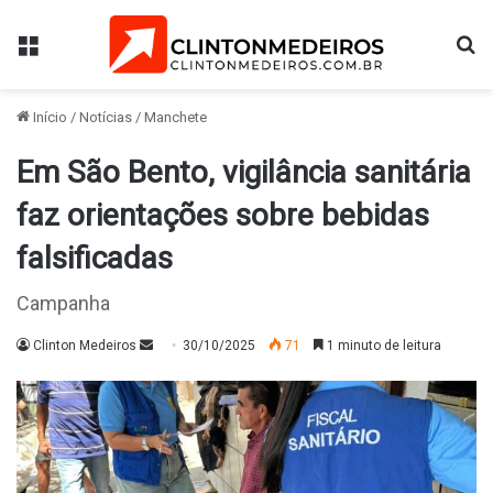
Menu
Pr
Início
/
Notícias
/
Manchete
Em São Bento, vigilância sanitária
faz orientações sobre bebidas
falsificadas
Campanha
Mande
Clinton Medeiros
30/10/2025
71
1 minuto de leitura
um
e-
mail