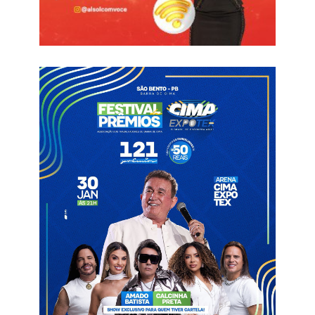
identificar produtos falsificados antes da compra. Entre as
recomendações, estão: verificar se a tampa está devidamente
lacrada e sem amassados, observar se o rótulo tem boa
qualidade de impressão e está livre de erros de português, e
conferir se o contrarrótulo apresenta informações
obrigatórias, como CNPJ, SAC e número de registro no MAPA
(Ministério da Agricultura, Pecuária e Abastecimento).
Com essa ação, o município reforça seu compromisso com a
proteção da saúde pública e o consumo seguro de produtos
alimentícios e bebidas.
Informações com ASCOM
Bebidas falsificadas
São Bento
Vigilância Sanitária