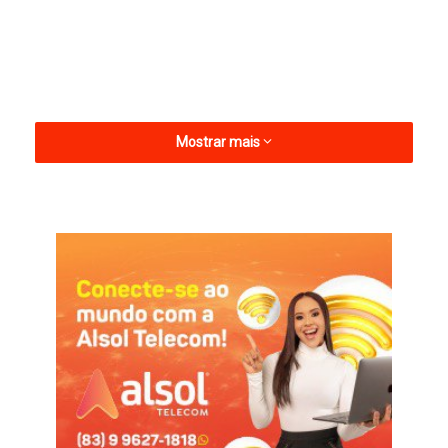
Mostrar mais
Equipes das áreas envolvidas estão visitando
estabelecimentos comerciais e outras localidades, distribuindo
materiais informativos que orientam e alertam sobre os graves
riscos à saúde associados ao consumo de bebidas
adulteradas com metanol — substância que pode causar
cegueira, coma, danos aos rins e ao fígado, e até levar à
morte.
A campanha também informa os consumidores sobre como