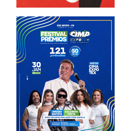
no pleito de 2024. Contudo, a defesa de Lucinete apresentou
provas que, à época do registro de sua candidatura, ela
possuía decisões judiciais vigentes que asseguravam a
emissão da certidão de quitação eleitoral, o que legitimava sua
participação no processo eleitoral.
Ademais, durante o julgamento, a defesa da vereadora
destacou que não havia nenhum impedimento de fato ou no
campo jurídico que comprometesse sua diplomação.
Argumentou-se que todas as condições de elegibilidade foram
preenchidas e reconhecidas por decisões judiciais transitadas
em julgado.
O acórdão emitido pelo TRE/PB afirmou que os argumentos
apresentados pela parte recorrente eram infundados e que não
houve qualquer ferimento ao processo eleitoral ou
fundamento que justificasse a desconstituição do mandato da
vereadora. Ela segue exercendo a vereança até 2028.