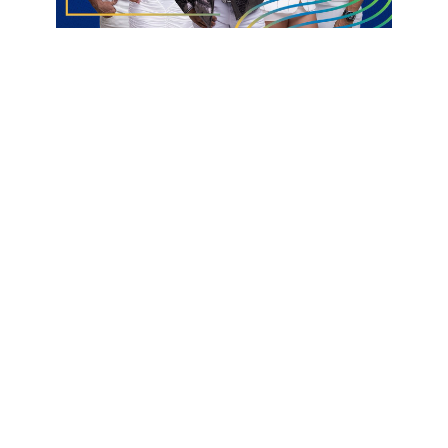
A defesa de Lucinete foi patrocinada pelo escritório do
advogado Fláuber José, também de São Bento-PB. Ele
resumiu: “A democracia venceu”.