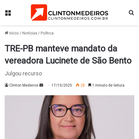
Menu
Pr
Início
/
Notícias
/
Política
TRE-PB manteve mandato da
vereadora Lucinete de São Bento
Julgou recurso
Mande
Clinton Medeiros
17/10/2025
28
1 minuto de leitura
um
e-
mail