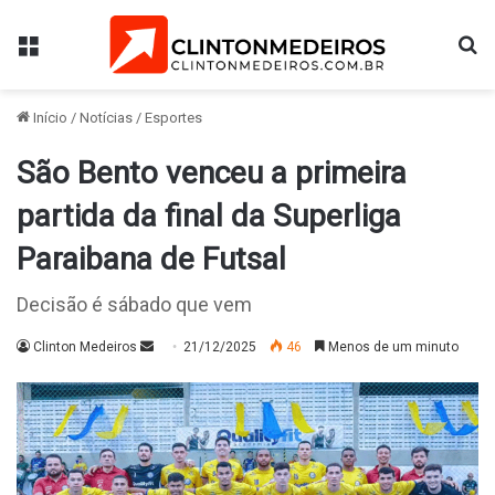
Menu
Pr
Início
/
Notícias
/
Esportes
São Bento venceu a primeira
partida da final da Superliga
Paraibana de Futsal
Decisão é sábado que vem
Mande
Clinton Medeiros
21/12/2025
46
Menos de um minuto
um
e-
mail