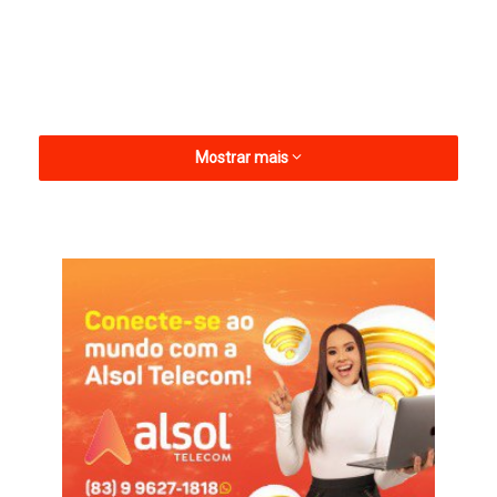
Mostrar mais
A partida aconteceu no ginásio Andrezão.
Agora, fixem na agenda: o jogo da volta será em 27 de
dezembro (sábado), na cidade de Alhandra (Mata Redonda). O
empate no tempo normal dá o título ao São Bento.
Alhandra
Futsal
São Bento