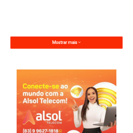
Mostrar mais
A solenidade contou com a presença do prefeito Gerfeson
Carnaúba, de vereadores e secretários municipais.
Informações com Assessoria
Bolsa esporte
Nova sede
São Bento