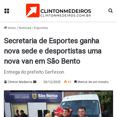
Menu
Pr
Início
/
Notícias
/
Esportes
Secretaria de Esportes ganha
nova sede e desportistas uma
nova van em São Bento
Entrega do prefeito Gerfeson
Mande
Clinton Medeiros
20/12/2025
43
Menos de um minuto
um
e-
mail