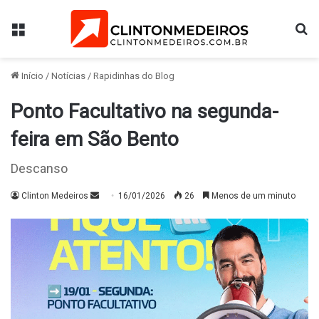
Menu
Pr
Início
/
Notícias
/
Rapidinhas do Blog
Ponto Facultativo na segunda-
feira em São Bento
Descanso
Mande
Clinton Medeiros
16/01/2026
26
Menos de um minuto
um
e-
mail