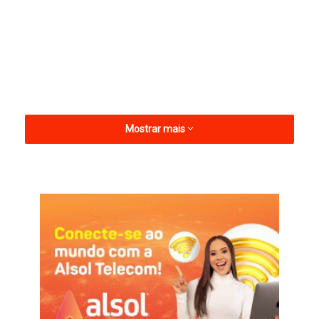
Mostrar mais
O investimento total de R$ 16.268.860,00 representa um
importante reforço financeiro para milhares de lares,
assegurando recursos essenciais para alimentação, saúde e
educação, além de movimentar o comércio e os serviços nos
municípios contemplados.
As sete cidades que receberam os maiores repasses foram: