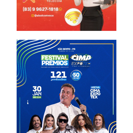
• São Bento – R$ 3.920.173,00;
• Catolé do Rocha – R$ 3.361.960,00;
• Brejo do Cruz – R$ 1.845.124,00;
• Riacho dos Cavalos – R$ 1.318.267,00;
• Belém do Brejo do Cruz – R$ 1.096.995,00;
• Brejo dos Santos – R$ 1.003.394,00
• Jericó – R$ 901.283,00 (beneficiando 1.361 famílias).
Outros quatro municípios também foram contemplados com
repasses significativos: