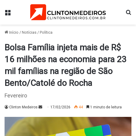
Menu
Pr
Início
/
Notícias
/
Política
Bolsa Família injeta mais de R$
16 milhões na economia para 23
mil famílias na região de São
Bento/Catolé do Rocha
Fevereiro
Mande
Clinton Medeiros
17/02/2026
44
1 minuto de leitura
um
e-
mail