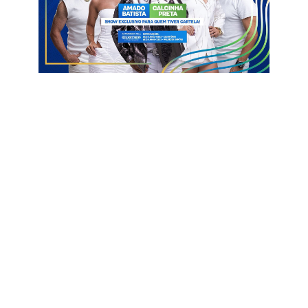
• Bom Sucesso – R$ 608.204,00;
• Lagoa – R$ 660.007,00;
• Mato Grosso – R$ 356.370,00;
• São José do Brejo do Cruz – R$ 196.983,00.
Os números demonstram o alcance social do programa e seu
papel fundamental na redução das desigualdades, garantindo
dignidade e segurança alimentar às famílias que mais
precisam, além de contribuírem diretamente para o
desenvolvimento econômico regional.
Leomarque Pereira
Bolsa Família
Economia
São Bento