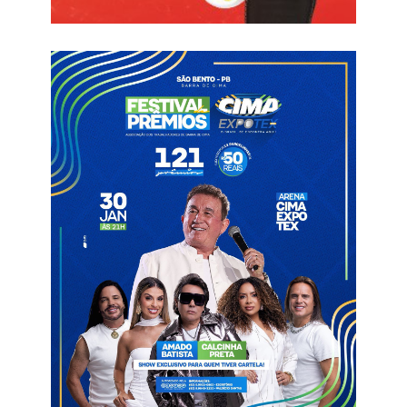
O Treze volta a campo na próxima quarta-feira, quando faz
Clássico Tradição contra o Botafogo-PB, no Almeidão, pela 7ª
rodada. Já o Esporte tem apenas um jogo a cumprir: será
contra o Campinense, dia 22, em Patos, pela 9ª e última rodada
da fase classificatória.
O jogo
O Treze começou a partida pressionando o Esporte-P. Na
primeira oportunidade, levou perigo ao gol de Yuri. Pedro Igor
recebeu na direita e bateu cruzado, mas Caio Capixaba desviou
de cabeça dentro da pequena área.
Passado o susto, o Patinho do Sertão surpreendeu o Galo da
Borborema, aos 29 minutos. Após cobrança de escanteio,
Junyel disputou bola com Pedro Igor e a bola tocou na mão do
atacante alvinegro dentro da área. pênalti.