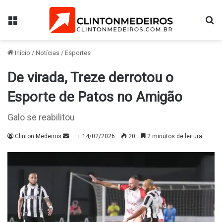
Menu
Pr
Início
/
Notícias
/
Esportes
De virada, Treze derrotou o
Esporte de Patos no Amigão
Galo se reabilitou
Mande
Clinton Medeiros
14/02/2026
20
2 minutos de leitura
um
e-
mail