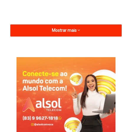
Mostrar mais
Silvano foi o nome do jogo e do Treze. Ele marcou os três gols
do seu time na virada sobre o Alvirrubro patoense e se tornou
artilheiro do torneio, com cinco tentos. Mano Walter, de pênalti,
marcou para o Esporte.
Com esse resultado, o Galo da Borborema volta ao G-4, agora
na vice-liderança, com 12 pontos ganhos e mais dois jogos a
cumprir. Por sua vez, o Esporte-P segue na 8ª colocação, com
8, e apenas um jogo pela frente nesta fase classificatória.