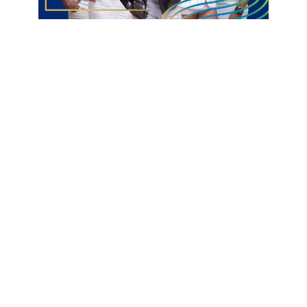
Mano Walter foi para cobrança e não deu chances para o
goleiro Rodolfo. Apesar do tento sofrido, o Treze partiu em
busca do empate. E conseguiu aos 40 minutos. Hugo Borges
cobrou falta, Lucas Vieira cabeceou, o goleiro Yuri fez a
defesa, mas Silvano aproveitou o rebote e deixou tudo igual na
primeira etapa.
Segundo tempo
O Alvinegro serrano voltou para o segundo tempo determinado
a virar o jogo. Tanto é que logo a um minuto, Silvano voltou a
marcar seu segundo gol, o da virada, após receber assistência
do estreante Rafael Tanque.
O atacante estava realmente em noite iluminada. Aos 16
minutos, Silvano marcou seu terceiro gol na partida. Ele
aproveitou lançamento rasteiro na área para colocar a bola no
fundo das redes de Yuri.