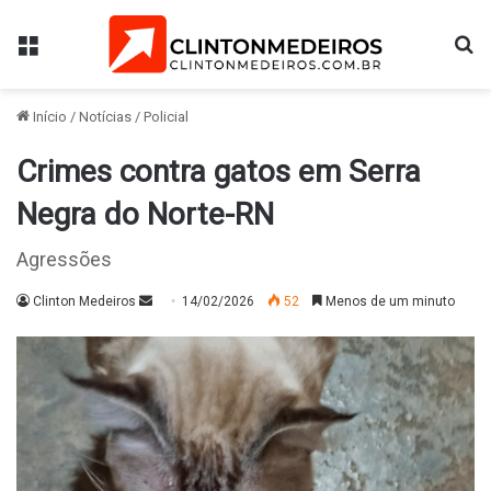
Menu
Pr
Início
/
Notícias
/
Policial
Crimes contra gatos em Serra
Negra do Norte-RN
Agressões
Mande
Clinton Medeiros
14/02/2026
52
Menos de um minuto
um
e-
mail