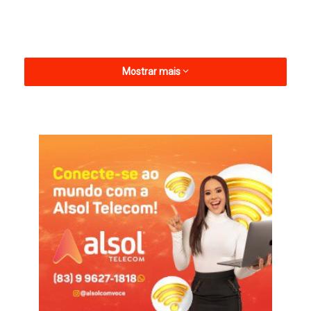
Mostrar mais
Infelizmente, de acordo com relatos de moradores, este não
seria um caso isolado. Há registros anteriores de gatinhos
encontrados mortos na mesma região, o que aumenta o alerta
e a necessidade de conscientização.
Se você presenciar alguma situação de violência contra
animais, procure as autoridades locais e ajude a proteger
esses animais.