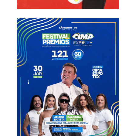
Embelezamento (cabelo e unha); Corte e Costura e Inteligência
Artificial para Jovens. Em todos os cursos, haverá um módulo
sobre Assistência Social e Direitos Sociais.
A secretária de Estado do Desenvolvimento Humano, Pollyanna
Werton, destacou que o Projeto é uma reparação histórica. “O
Projeto +Proteção Quilombola é um conjunto de ações e hoje,
aqui, em Paratibe, eles escolheram Corte e Costura. Na
verdade, essa habilidade as mulheres já têm, mas precisam
aperfeiçoar. Já outras mulheres precisam ter a habilidade de
pegar em máquinas mais modernas e assim melhorar sua
renda. Então, vai trazer renda para casa, oportunidade,
qualidade de vida e cidadania em seu próprio território. Essa
tarefa, o Governo da Paraíba está cumprindo quando traz toda
essa equipe para dentro da comunidade para qualificar as
mulheres e aí contribuir também para uma cultura de paz,
respeito e reparação histórica com os quilombos da Paraíba”.