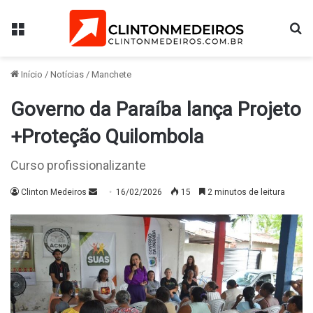
Menu
Pr
Início
/
Notícias
/
Manchete
Governo da Paraíba lança Projeto
+Proteção Quilombola
Curso profissionalizante
Mande
Clinton Medeiros
16/02/2026
15
2 minutos de leitura
um
e-
mail