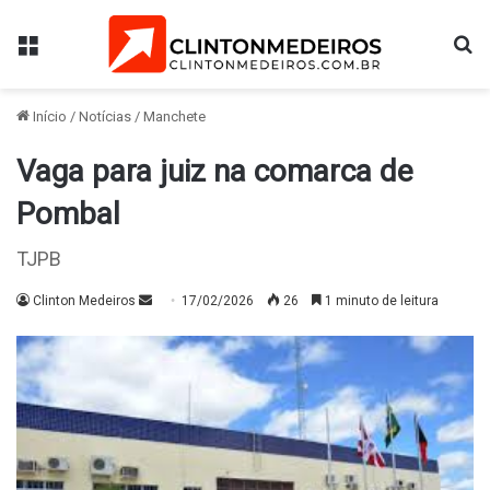
Menu
Pr
Início
/
Notícias
/
Manchete
Vaga para juiz na comarca de
Pombal
TJPB
Mande
Clinton Medeiros
17/02/2026
26
1 minuto de leitura
um
e-
mail