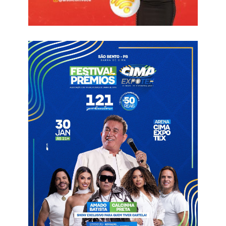
merecimento. Já o Edital nº 15/2026 trata da vaga na 1ª Vara
Mista da Comarca de Piancó, cujo preenchimento observará o
critério de antiguidade.
Por Marcus Vinícius – TJPB
comarca de Pombal
TJPB
Vaga para juiz