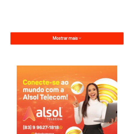
Mostrar mais
Os(as) magistrados(as) interessados(as) devem realizar a
inscrição no prazo de cinco dias corridos, a contar da
publicação, por meio do Sistema SEI, encaminhando o
respectivo processo à Gerência de Primeiro Grau.
O Edital nº 14/2026 dispõe sobre uma vaga na 2ª Vara Mista da
Comarca de Pombal, a ser provida pelo critério de