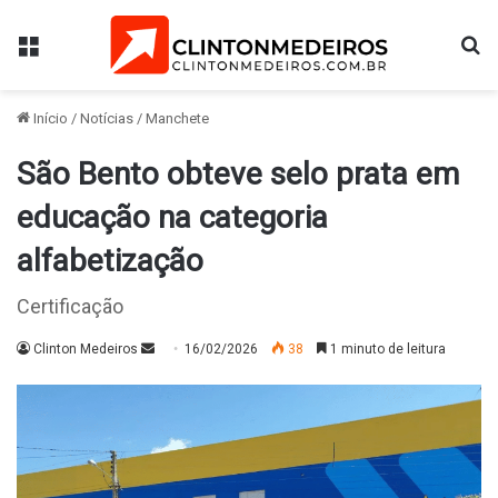
Menu
Pr
Início
/
Notícias
/
Manchete
São Bento obteve selo prata em
educação na categoria
alfabetização
Certificação
Mande
Clinton Medeiros
16/02/2026
38
1 minuto de leitura
um
e-
mail