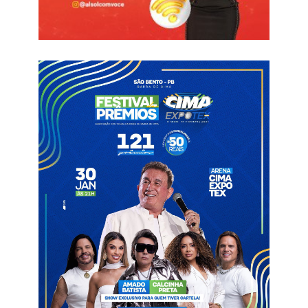
O Selo Nacional Compromisso com a Alfabetização é uma
iniciativa do Ministério da Educação (MEC), instituída pelo
Decreto nº 12.191, de 20 de setembro de 2024, com o objetivo
de reconhecer esforços e iniciativas exitosas das secretarias
de Educação na formulação e execução de políticas,
programas e estratégias que assegurem o direito à
alfabetização das crianças.
A avaliação do selo considera três dimensões fundamentais: a
institucionalização e implementação da política de
alfabetização em consonância com o Compromisso Nacional
Criança Alfabetizada; a realização de ações de formação
continuada de professores e gestores; e a distribuição de
materiais didáticos complementares voltados à alfabetização.
O processo avaliativo envolve instituições de amplo
reconhecimento nacional que atuam em apoio ao MEC e ao