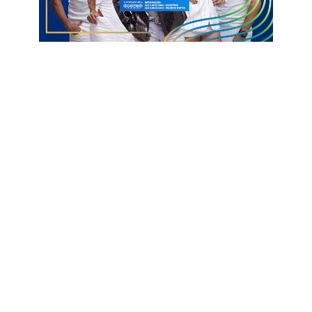
Comitê Estratégico Nacional do Compromisso Nacional
Criança Alfabetizada, garantindo transparência, rigor técnico e
credibilidade à certificação.
A conquista do nível Prata reforça o compromisso da gestão
educacional de São Bento com a alfabetização na idade certa
e consolida o município como referência em políticas públicas
voltadas à melhoria da aprendizagem e ao fortalecimento da
educação pública.
Educação
São Bento
Selo Prata