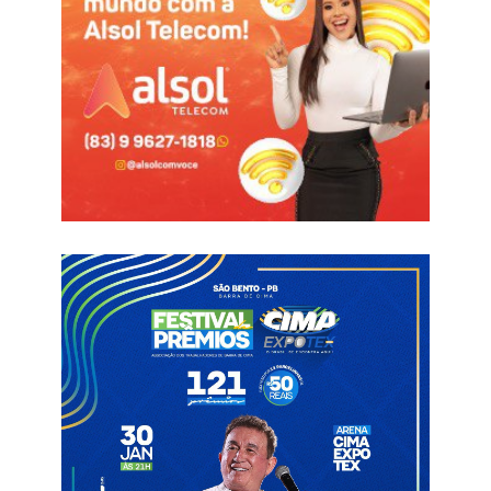
O Estado apoia o evento e na gestão de Hugo na agricultura
paraibana, as condições deste tipo de realização foram
impulsionados.
Expoagro
Gerfeson
São Bento