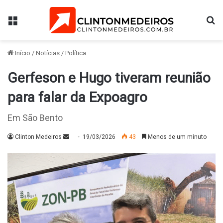
Menu
Pr
Início
/
Notícias
/
Política
Gerfeson e Hugo tiveram reunião
para falar da Expoagro
Em São Bento
Mande
Clinton Medeiros
19/03/2026
43
Menos de um minuto
um
e-
mail