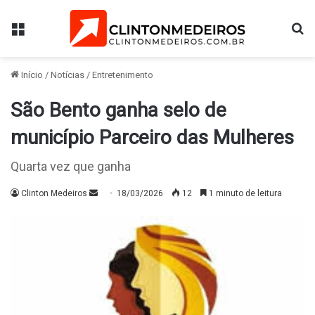
Menu
Pr
Início
/
Notícias
/
Entretenimento
São Bento ganha selo de
município Parceiro das Mulheres
Quarta vez que ganha
Mande
Clinton Medeiros
18/03/2026
12
1 minuto de leitura
um
e-
mail