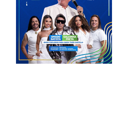
Mulheres de São Bento, Cínthya Maria Dantas, o município
entrou com o projeto que permanece em andamento com
mães atípicas, sobretudo, aquelas com crianças matriculadas
na Escola Samuel Ramalho. “Na unidade escolar, são feitas
reuniões periódicas de acolhimento, troca de vivências e
palestras com essas mães”, enfatizou Cínthya.
Criado pelo Decreto Estadual nº 39.307 de 20 de julho de 2019,
o Selo tem como objetivo reconhecer e estimular ações e
políticas públicas municipais voltadas à promoção dos direitos
das mulheres, com ênfase especial nas mulheres com
deficiência física, auditiva, visual, intelectual, psicossocial ou
múltipla, além de contemplar a diversidade sexual e de gênero.
Nesta edição, os municípios puderam inscrever projetos em
cinco eixos estratégicos: saúde integral das mulheres (com
ênfase nos direitos sexuais e reprodutivos); participação