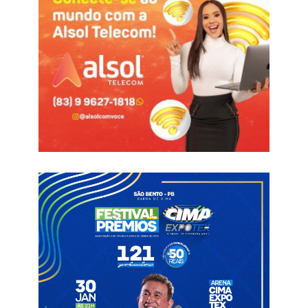
em parceria com a FAMUP e outros órgãos estaduais. O selo
reconhece iniciativas municipais que incentivam a igualdade de
oportunidades, a valorização feminina e a garantia de direitos.
O resultado é fruto das ações desenvolvidas pela gestão
municipal, em parceria com a Coordenadoria de Políticas
Públicas para Mulheres e outras áreas da administração, que
vêm promovendo iniciativas voltadas ao cuidado, à proteção e
à ampliação de políticas públicas para as mulheres de São
Bento.
A conquista, pelo quarto ano consecutivo, demonstra a
continuidade do trabalho desenvolvido no município e a
responsabilidade da gestão em ampliar iniciativas que
promovam respeito, inclusão e mais oportunidades para as
mulheres São-bentenses.
Segundo a coordenadora de Políticas Públicas para as