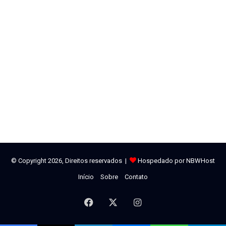
feminina em espaços de poder; empreendedorismo e
autonomia econômica; enfrentamento da violência contra as
mulheres; e promoção da arte e cultura produzidas por
mulheres. Para serem premiados, os municípios precisam
atingir no mínimo 5.000 pontos nos critérios estabelecidos no
edital.
Informações com Assessoria
Município
Parceiro das mulheres
São Bento
© Copyright 2026, Direitos reservados |
Hospedado por NBWHost
Início
Sobre
Contato
Facebook
X
Instagram