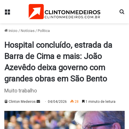
Menu
Pr
Início
/
Notícias
/
Política
Hospital concluído, estrada da
Barra de Cima e mais: João
Azevêdo deixa governo com
grandes obras em São Bento
Muito trabalho
Mande
Clinton Medeiros
04/04/2026
28
1 minuto de leitura
um
e-
mail