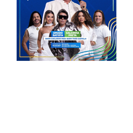
• A execução da travessia urbana, com asfaltamento das
principais ruas da cidade;
• A construção da Estação de Tratamento de Esgoto,
contribuindo para o saneamento básico;
• A reforma da Escola Fausto Meira, fortalecendo a rede de
ensino;
• A ampliação do abastecimento d’água na comunidade São
Bentinho, com a instalação de caixa d’água;
• A construção da creche no bairro São Bento de Baixo;
• A construção da passagem molhada entre o Riachão e São
Bento de Baixo, melhorando o acesso em períodos chuvosos;
• A pavimentação da PB-317, ligando São Bento ao distrito de