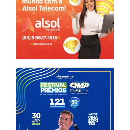
Independentemente de posicionamentos políticos, os
resultados colocam João Azevêdo como um dos melhores
governadores da história do município.
Entre as principais realizações, destacam-se:
• O recapeamento asfáltico da PB-293, interligando São Bento
aos municípios de Paulista e Brejo do Cruz;
• A conclusão do Hospital Dr. Jarques Lúcio da Silva, uma obra
aguardada há mais de duas décadas pela população;
• A implantação do Restaurante Popular, garantindo cerca de
1.000 refeições diárias a preços acessíveis;
• A reforma da Ponte João Agripino, sobre o Rio Piranhas, pela
primeira vez na história;