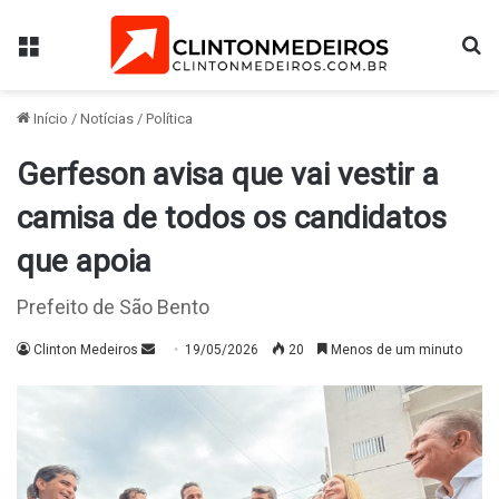
Menu
Pr
Início
/
Notícias
/
Política
Gerfeson avisa que vai vestir a
camisa de todos os candidatos
que apoia
Prefeito de São Bento
Mande
Clinton Medeiros
19/05/2026
20
Menos de um minuto
um
e-
mail