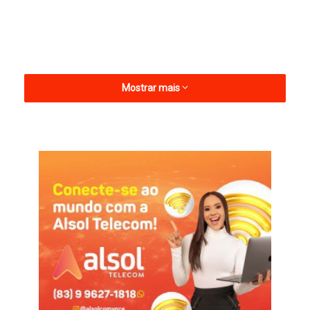
Mostrar mais
“Eu tenho transparência e coerência em minhas decisões
políticas, junto com todo o grupo que faço parte. Vou vestir a
camisa de todos os candidatos que estou apoiando, Jarques a
quem sou grato, Murilo Galdino que investe em nossa cidade,
dos senadores Nabor Wanderley e Veneziano que são amigos
de São Bento e por fim o governador Lucas Ribeiro com quem
temos um diálogo bom e que também será eleito.