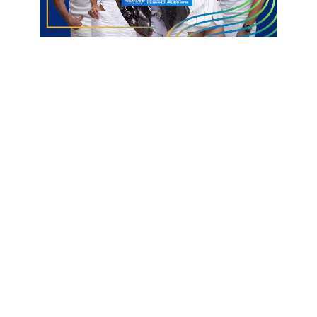
Um post compartilhado por Blog Clinton Medeiros (@blogdoclintonmedeiros)
Gerfeson Carnaúba
Prefeito
São Bento