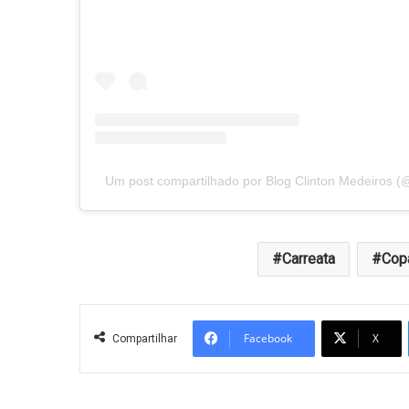
Um post compartilhado por Blog Clinton Medeiros (
Carreata
Cop
Facebook
X
Compartilhar