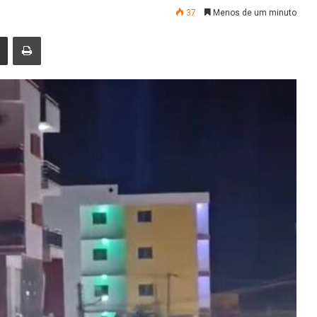
37
Menos de um minuto
nger
Compartilhar via e-mail
Imprimir