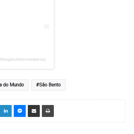
@blogdoclintonmedeiros)
a do Mundo
São Bento
Linkedin
Messenger
Compartilhar via e-mail
Imprimir