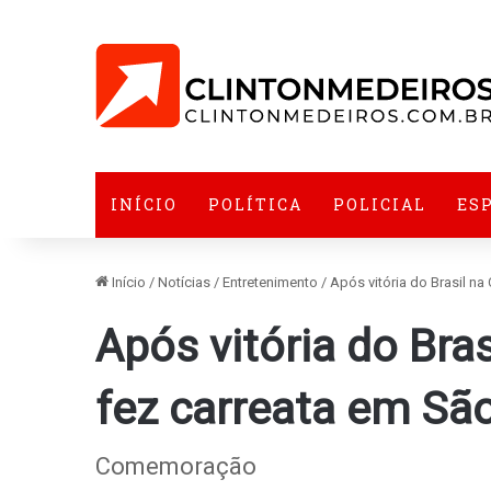
INÍCIO
POLÍTICA
POLICIAL
ES
Início
/
Notícias
/
Entretenimento
/
Após vitória do Brasil n
Após vitória do Bra
fez carreata em Sã
Comemoração