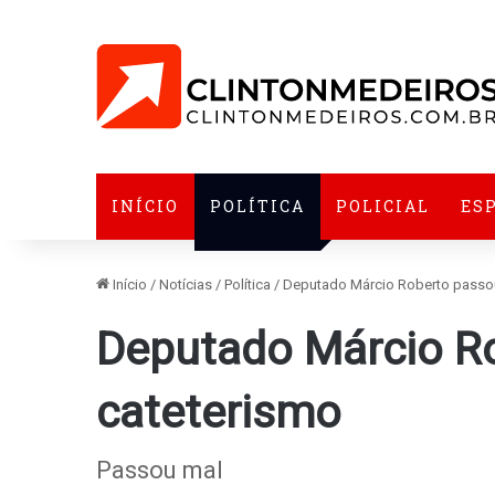
INÍCIO
POLÍTICA
POLICIAL
ES
Início
/
Notícias
/
Política
/
Deputado Márcio Roberto passou
Deputado Márcio R
cateterismo
Passou mal