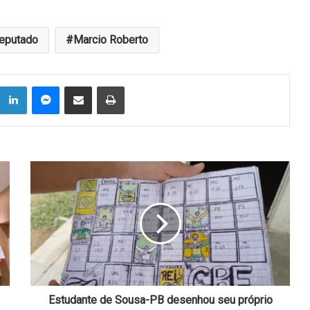
eputado
Marcio Roberto
Linkedin
Messenger
Compartilhar via e-mail
Imprimir
Estudante
de
Sousa-
PB
desenhou
seu
próprio
álbum
da
Copa
Estudante de Sousa-PB desenhou seu próprio