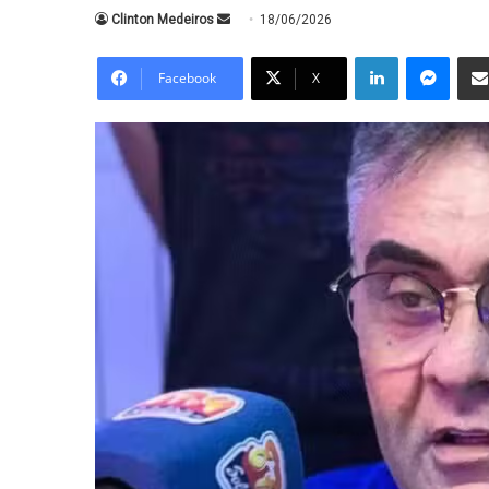
Mande
Clinton Medeiros
18/06/2026
um
Linkedin
Messe
e-
Facebook
X
mail