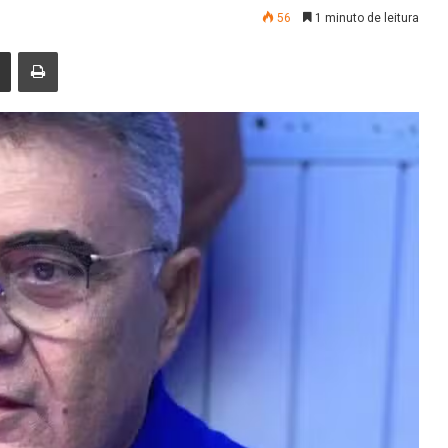
56
1 minuto de leitura
nger
Compartilhar via e-mail
Imprimir