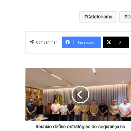
Cateterismo
D
Facebook
X
Compartilhar
Reunião
define
estratégias
de
segurança
no
Arraiá
Balançando
a
Rede
Reunião define estratégias de segurança no