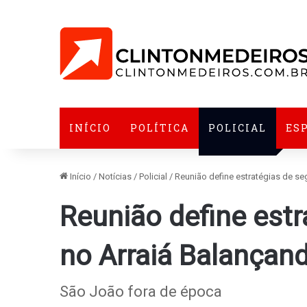
INÍCIO
POLÍTICA
POLICIAL
ES
Início
/
Notícias
/
Policial
/
Reunião define estratégias de s
Reunião define est
no Arraiá Balançan
São João fora de época