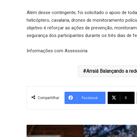
Além desse contingente, foi solicitado o apoio de toda
helicóptero, cavalaria, drones de monitoramento polic
objetivo é reforçar as ações de prevenção, monitorame
segurança dos participantes durante os três dias de fe
Informações com Assessoria
Arraiá Balançando a red
Facebook
X
Compartilhar
Treze
contrata