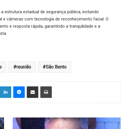
 a estrutura estadual de segurança pública, incluindo
ial e câmeras com tecnologia de reconhecimento facial. O
nto e resposta rápida, garantindo a tranquilidade e a
sta.
e
reunião
São Bento
Linkedin
Messenger
Compartilhar via e-mail
Imprimir
Deputado
Márcio