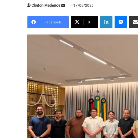
Mande
Clinton Medeiros
17/06/2026
um
Linkedin
Messe
e-
Facebook
X
mail