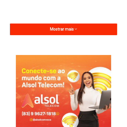
Mostrar mais
Durante a data mencionada, os serviços considerados
essenciais serão mantidos normalmente. Caberá aos
dirigentes dos órgãos e entidades municipais adotar as
providências necessárias para garantir a continuidade e o
pleno funcionamento das atividades indispensáveis à
população.
ASCOM