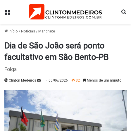
Menu
Pr
Início
/
Notícias
/
Manchete
Dia de São João será ponto
facultativo em São Bento-PB
Folga
Mande
Clinton Medeiros
05/06/2026
32
Menos de um minuto
um
e-
mail