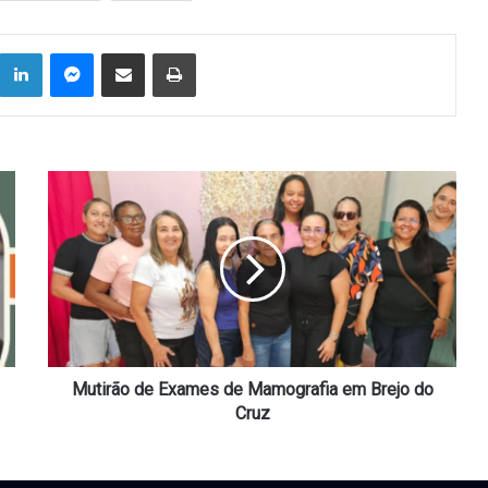
Linkedin
Messenger
Compartilhar via e-mail
Imprimir
Mutirão
de
Exames
de
Mamografia
em
Brejo
do
Cruz
Mutirão de Exames de Mamografia em Brejo do
Cruz