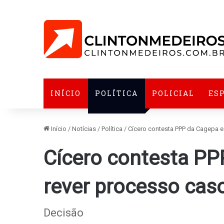
INÍCIO
POLÍTICA
POLICIAL
ES
Início
/
Notícias
/
Política
/
Cícero contesta PPP da Cagepa e
Cícero contesta PP
rever processo caso
Decisão