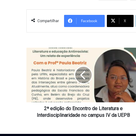
Facebook
X
Compartilhar
2ª
edição
do
Encontro
de
Literatura
e
Interdisciplinaridade
no
campus
2ª edição do Encontro de Literatura e
IV
Interdisciplinaridade no campus IV da UEPB
da
UEPB