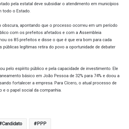
tado pela estatal deve subsidiar o atendimento em municípios
m todo o Estado.
mo obscura, apontando que o processo ocorreu em um período
público com os prefeitos afetados e com a Assembleia
mou os 85 prefeitos e disse o que é que era bom para cada
as públicas legítimas retira do povo a oportunidade de debater
 pelo espírito público e pela capacidade de investimento. Ele
e saneamento básico em João Pessoa de 32% para 74% e doou a
isando fortalecer a empresa. Para Cícero, o atual processo de
 e o papel social da companhia.
Candidato
PPP