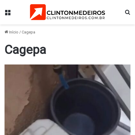
Menu
Pr
Início
/
Cagepa
Cagepa