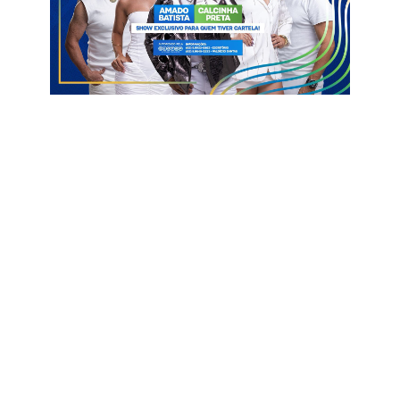
“Minha caminhada sempre foi construída ao lado das pessoas,
conhecendo de perto a realidade de cada região e buscando
soluções para melhorar a vida da população. Quero
representar a Paraíba com seriedade, equilíbrio e
compromisso, trabalhando por mais oportunidades, inclusão,
desenvolvimento e qualidade de vida para os paraibanos”,
reforçou.
A pesquisa do Instituto SETA foi realizada entre os dias 25 e
27 de junho, com 1.500 eleitores distribuídos em 90 municípios
paraibanos. O levantamento possui margem de erro de 2,5
pontos percentuais, nível de confiança de 95% e está
registrado sob o número PB-01402/2026.
Informações com Assessoria
Cãmara Federal
Pesquisa
Pollyanna