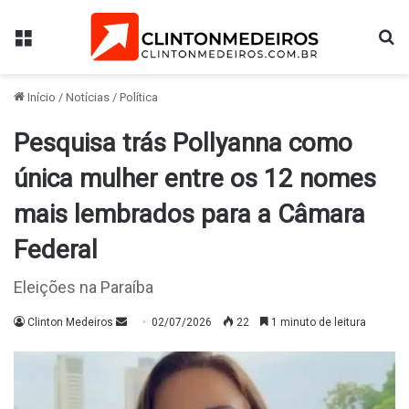
Menu
Pr
Início
/
Notícias
/
Política
Pesquisa trás Pollyanna como
única mulher entre os 12 nomes
mais lembrados para a Câmara
Federal
Eleições na Paraíba
Mande
Clinton Medeiros
02/07/2026
22
1 minuto de leitura
um
e-
mail