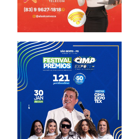
Para Pollyanna, o resultado representa o reconhecimento de
uma trajetória construída com diálogo, presença nos
municípios e compromisso com as pessoas.
“Recebo esse resultado com muita gratidão e, principalmente,
com senso de responsabilidade. Mais do que um
reconhecimento ao trabalho que estamos realizando, a
pesquisa demonstra que existe espaço para uma política feita
com diálogo, proximidade e compromisso. Também reforça a
importância de ampliarmos a participação das mulheres nos
espaços de decisão. A Paraíba precisa voltar a ter uma voz
feminina na Câmara Federal”, declarou.
A pré-candidata destacou ainda que seguirá percorrendo o
estado, ouvindo a população e defendendo pautas voltadas ao
desenvolvimento da Paraíba.