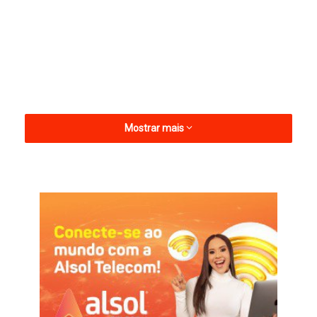
Mostrar mais
No levantamento espontâneo das intenções de voto para
deputado federal, Pollyanna aparece com 1,5%, consolidando
sua presença entre os principais nomes da disputa e
reforçando o crescimento de sua pré-candidatura em um
cenário historicamente marcado pela predominância
masculina.