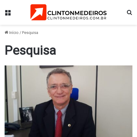
Menu
Pr
Início
/
Pesquisa
Pesquisa